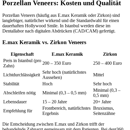
Porzellan Veneers: Kosten und Qualität
Porzellan Veneers (häufig aus E.max Keramik oder Zirkon) sind
langlebiger, natürlicher wirkend und die Standardwahl für einen
dauerhaften Hollywood Smile. In Istanbul werden diese im
Dentallabor nach digitalen Abdrücken (CAD/CAM) gefertigt.
E.max Keramik vs. Zirkon Veneers
Eigenschaft
E.max Keramik
Zirkon
Preis in Istanbul (pro
200 – 350 Euro
250 – 400 Euro
Zahn)
Sehr hoch (natürlichstes
Lichtdurchlässigkeit
Mittel
Aussehen)
Stabilität
Hoch
Sehr hoch
Minimal (0,3 –
Abschleifen nötig
Minimal (0,3 – 0,5 mm)
0,5 mm)
Lebensdauer
15 – 20 Jahre
20+ Jahre
Frontbereich, natürlichstes
Bruxismus,
Empfehlung für
Ergebnis
Seitenzähne
Die Entscheidung zwischen E.max und Zirkon trifft der
behandelnde Zahnarzt gemeinsam mit dem Patienten. Bei dent360