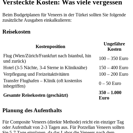
Versteckte Kosten: Was viele vergessen
Beim Budgetplanen für Veneers in der Türkei sollten Sie folgende
zusätzliche Ausgaben einkalkulieren:
Reisekosten
Ungefähre
Kostenposition
Kosten
Flug (Wien/Zürich/Frankfurt nach Istanbul, hin
100 – 350 Euro
und zurück)
Hotel (3-5 Nächte, 3-4 Sterne in Kliniknähe)
150 – 400 Euro
Verpflegung und Freizeitaktivitäten
100 – 200 Euro
Transfer Flughafen – Klinik (oft kostenlos
0 – 50 Euro
inbegriffen)
350 – 1.000
Gesamte Reisekosten (geschätzt)
Euro
Planung des Aufenthalts
Für Composite Veneers (direkte Methode) reicht ein einziger Tag
oder Aufenthalt von 2-3 Tagen aus. Für Porzellan Veneers sollten
Sie 5-7 Tage einplanen, da das Labor die Veneers nach dem