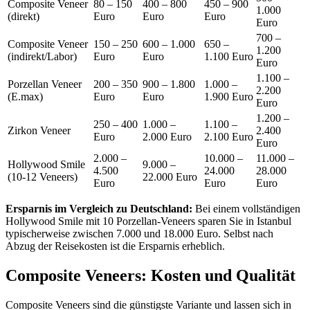
Composite Veneer
80 – 150
400 – 800
450 – 900
1.000
(direkt)
Euro
Euro
Euro
Euro
700 –
Composite Veneer
150 – 250
600 – 1.000
650 –
1.200
(indirekt/Labor)
Euro
Euro
1.100 Euro
Euro
1.100 –
Porzellan Veneer
200 – 350
900 – 1.800
1.000 –
2.200
(E.max)
Euro
Euro
1.900 Euro
Euro
1.200 –
250 – 400
1.000 –
1.100 –
Zirkon Veneer
2.400
Euro
2.000 Euro
2.100 Euro
Euro
2.000 –
10.000 –
11.000 –
Hollywood Smile
9.000 –
4.500
24.000
28.000
(10-12 Veneers)
22.000 Euro
Euro
Euro
Euro
Ersparnis im Vergleich zu Deutschland:
Bei einem vollständigen
Hollywood Smile mit 10 Porzellan-Veneers sparen Sie in Istanbul
typischerweise zwischen 7.000 und 18.000 Euro. Selbst nach
Abzug der Reisekosten ist die Ersparnis erheblich.
Composite Veneers: Kosten und Qualität
Composite Veneers sind die günstigste Variante und lassen sich in