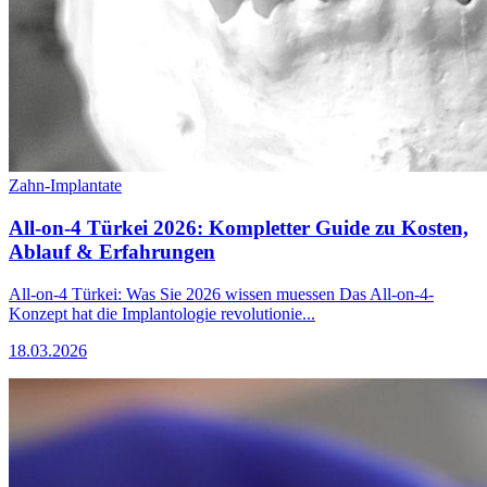
Zahn-Implantate
All-on-4 Türkei 2026: Kompletter Guide zu Kosten,
Ablauf & Erfahrungen
All-on-4 Türkei: Was Sie 2026 wissen muessen Das All-on-4-
Konzept hat die Implantologie revolutionie...
18.03.2026